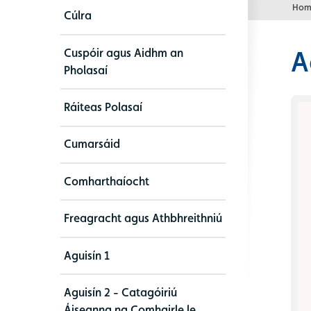
Hom
Cúlra
A
Cuspóir agus Aidhm an
Pholasaí
Ráiteas Polasaí
Cumarsáid
Comharthaíocht
Freagracht agus Athbhreithniú
Aguisín 1
Aguisín 2 - Catagóiriú
Áiseanna na Comhairle le