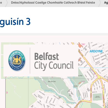
e
Dréachtpholasaí Gaeilge Chomhairle Cathrach Bhéal Feirste
Cu
Ag
guisín 3