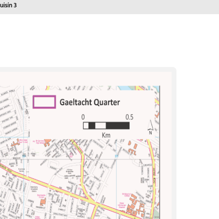
rrent:
uisín 3